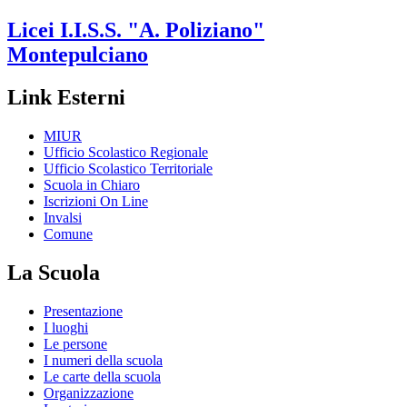
Licei
I.I.S.S. "A. Poliziano"
Montepulciano
Link Esterni
MIUR
Ufficio Scolastico Regionale
Ufficio Scolastico Territoriale
Scuola in Chiaro
Iscrizioni On Line
Invalsi
Comune
La Scuola
Presentazione
I luoghi
Le persone
I numeri della scuola
Le carte della scuola
Organizzazione