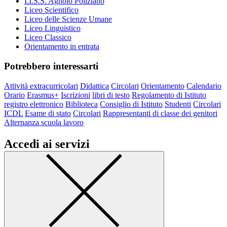
I.I.S.S. Agnolo Poliziano
Liceo Scientifico
Liceo delle Scienze Umane
Liceo Linguistico
Liceo Classico
Orientamento in entrata
Potrebbero interessarti
Attività extracurricolari
Didattica
Circolari
Orientamento
Calendario
Orario
Erasmus+
Iscrizioni
libri di testo
Regolamento di Istituto
registro elettronico
Biblioteca
Consiglio di Istituto
Studenti
Circolari
ICDL
Esame di stato
Circolari
Rappresentanti di classe dei genitori
Alternanza scuola lavoro
Accedi ai servizi