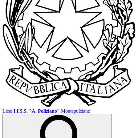
Licei
I.I.S.S. "A. Poliziano"
Montepulciano