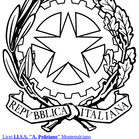
Licei
I.I.S.S. "A. Poliziano"
Montepulciano