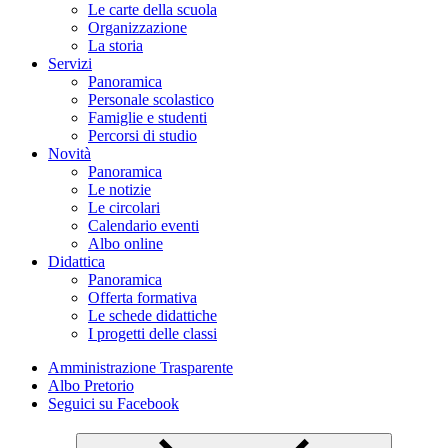
Le carte della scuola
Organizzazione
La storia
Servizi
Panoramica
Personale scolastico
Famiglie e studenti
Percorsi di studio
Novità
Panoramica
Le notizie
Le circolari
Calendario eventi
Albo online
Didattica
Panoramica
Offerta formativa
Le schede didattiche
I progetti delle classi
Amministrazione Trasparente
Albo Pretorio
Seguici su Facebook