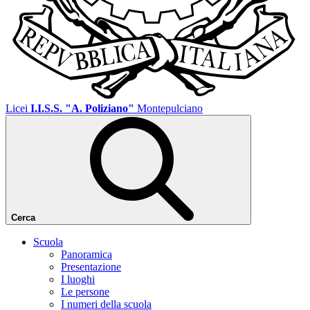
Licei
I.I.S.S. "A. Poliziano"
Montepulciano
Cerca
Scuola
Panoramica
Presentazione
I luoghi
Le persone
I numeri della scuola