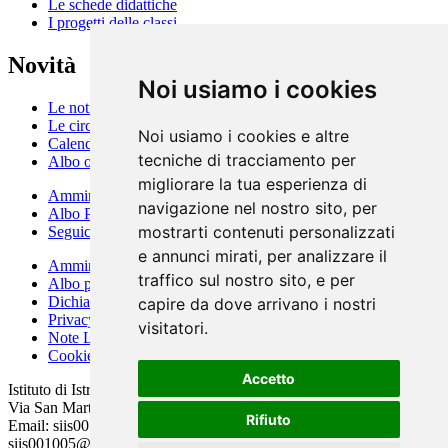
Le schede didattiche
I progetti delle classi
Novità
Noi usiamo i cookies
Le notizie
Le circolari
Noi usiamo i cookies e altre
Calendario eventi
tecniche di tracciamento per
Albo online
migliorare la tua esperienza di
Amministrazione Trasparente
navigazione nel nostro sito, per
Albo Pretorio
mostrarti contenuti personalizzati
Seguici su Facebook
e annunci mirati, per analizzare il
Amministrazione Trasparente
traffico sul nostro sito, e per
Albo pretorio
Dichiarazione di accessibilità
capire da dove arrivano i nostri
Privacy Policy
visitatori.
Note Legali
Cookie Policy
Accetto
Istituto di Istruzione Superiore Statale “Agnolo Poliziano”
Via San Martino 14/B – Tel. 0578 758228
Rifiuto
Email: siis001005@istruzione.it – PEC:
siis001005@pec.istruzione.it