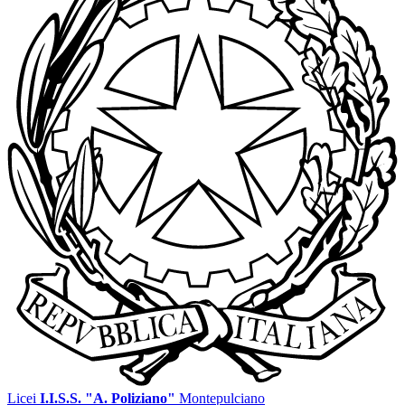
Licei
I.I.S.S. "A. Poliziano"
Montepulciano