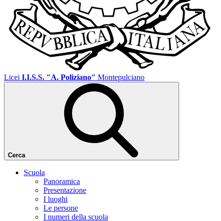
Licei
I.I.S.S. "A. Poliziano"
Montepulciano
Cerca
Scuola
Panoramica
Presentazione
I luoghi
Le persone
I numeri della scuola