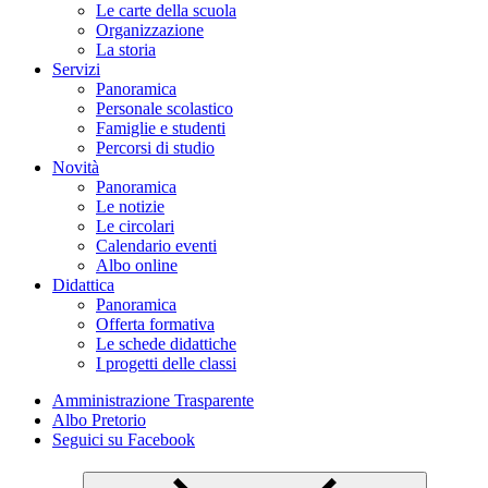
Le carte della scuola
Organizzazione
La storia
Servizi
Panoramica
Personale scolastico
Famiglie e studenti
Percorsi di studio
Novità
Panoramica
Le notizie
Le circolari
Calendario eventi
Albo online
Didattica
Panoramica
Offerta formativa
Le schede didattiche
I progetti delle classi
Amministrazione Trasparente
Albo Pretorio
Seguici su Facebook